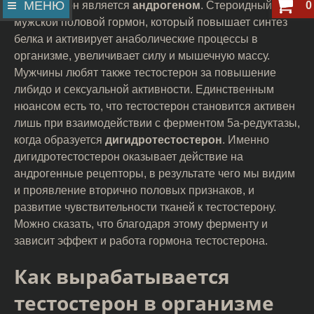
МЕНЮ
0
Тестостерон является
андрогеном
. Стероидный
мужской половой гормон, который повышает синтез
белка и активирует анаболические процессы в
организме, увеличивает силу и мышечную массу.
Мужчины любят также тестостерон за повышение
либидо и сексуальной активности. Единственным
нюансом есть то, что тестостерон становится активен
лишь при взаимодействии с ферментом 5а-редуктазы,
когда образуется
дигидротестостерон
. Именно
дигидротестостерон оказывает действие на
андрогенные рецепторы, в результате чего мы видим
и проявление вторично половых признаков, и
развитие чувствительности тканей к тестостерону.
Можно сказать, что благодаря этому ферменту и
зависит эффект и работа гормона тестостерона.
Как вырабатывается
тестостерон в организме