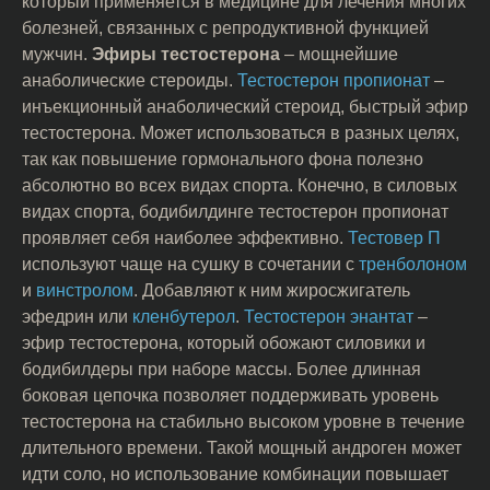
который применяется в медицине для лечения многих
болезней, связанных с репродуктивной функцией
мужчин.
Эфиры тестостерона
– мощнейшие
анаболические стероиды.
Тестостерон пропионат
–
инъекционный анаболический стероид, быстрый эфир
тестостерона. Может использоваться в разных целях,
так как повышение гормонального фона полезно
абсолютно во всех видах спорта. Конечно, в силовых
видах спорта, бодибилдинге тестостерон пропионат
проявляет себя наиболее эффективно.
Тестовер П
используют чаще на сушку в сочетании с
тренболоном
и
винстролом
. Добавляют к ним жиросжигатель
эфедрин или
кленбутерол
.
Тестостерон энантат
–
эфир тестостерона, который обожают силовики и
бодибилдеры при наборе массы. Более длинная
боковая цепочка позволяет поддерживать уровень
тестостерона на стабильно высоком уровне в течение
длительного времени. Такой мощный андроген может
идти соло, но использование комбинации повышает