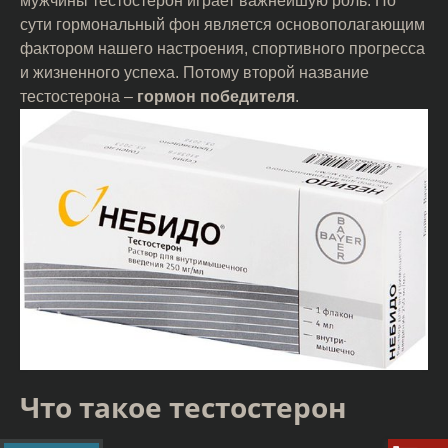
мужчины тестостерон играет важнейшую роль. По
сути гормональный фон является основополагающим
фактором нашего настроения, спортивного прогресса
и жизненного успеха. Потому второй название
тестостерона –
гормон победителя
.
Что такое тестостерон