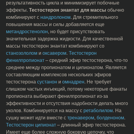
результативность цикла и минимизирует побочные
эффекты.
Тестостерон энантат для массы
обычно
комбинируют с
нандролоном
. Для стремительного
повышения массы и силы добавляется еще
метандростенолон
, но будет присутствовать
значительная задержка жидкости. Для качественной
массы тестостерон энантат комбинируют со
станозололом
и
оксавером
.
Тестостерон
фенилпропионат
– средний эфир тестостерона, что-то
среднее между пропионатом и ципионатом. Является
составляющим комплексов нескольких эфиров
тестостерона
сустанон
и
омнадрен
. Не требует
слишком частых инъекций, потому некоторые фанаты
пропионата выбирают фенилпропионат из-за
эффективности и отсутствия надобности делать много
уколов. Комбинируется на массу с
ретаболилом
. На
сушку может идти вместе с
тренавером
,
болденоном
.
Тестостерон ципионат
– длинный эфир тестостерона.
Имеет еще более сложную боковую цепочку, что