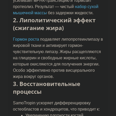
усиливает мРНК-трансляцию и тормозит
протеолиз. Результат — чистый
набор сухой
мышечной массы
без задержки жидкости.
2. Липолитический эффект
(сжигание жира)
Гормон роста
подавляет липопротеинлипазу в
жировой ткани и активирует гормон-
чувствительную липазу. Жиры расщепляются
на глицерин и свободные жирные кислоты,
которые окисляются для получения энергии.
Особо эффективно против висцерального
жира вокруг органов.
3. Восстановительные
процессы
SamoTropin ускоряет дифференцировку
остеобластов и хондроцитов, что приводит к:
Увеличению плотности костей