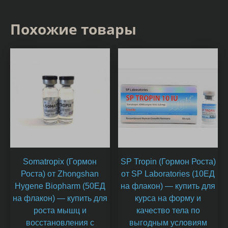
Похожие товары
Somatropix (Гормон
SP Tropin (Гормон Роста)
Роста) от Zhongshan
от SP Laboratories (10ЕД
Hygene Biopharm (50ЕД
на флакон) — купить для
на флакон) — купить для
курса на форму и
роста мышц и
качество тела по
восстановления с
выгодным условиям