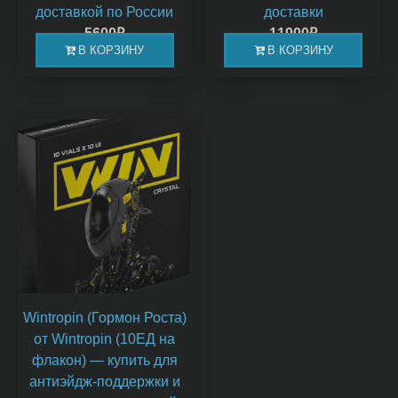
доставкой по России
доставки
5600
₽
11900
₽
В КОРЗИНУ
В КОРЗИНУ
В наличии
В наличии
Wintropin (Гормон Роста)
от Wintropin (10ЕД на
флакон) — купить для
антиэйдж-поддержки и