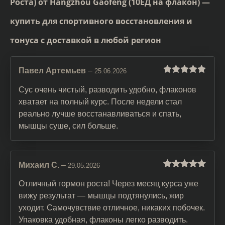
Роста) от Hangzhou Gaofeng (10ЕД на флакон) —
купить для спортивного восстановления и
тонуса с доставкой в любой регион
Павел Артемьев
–
25.06.2026
Оценка
5
из
5
Сус очень чистый, разводить удобно, флаконов
хватает на полный курс. После недели стал
реально лучше восстанавливаться и спать,
мышцы суше, сил больше.
Михаил С.
–
29.05.2026
Оценка
5
из
5
Отличный гормон роста! Через месяц курса уже
вижу результат — мышцы подтянулись, жир
уходит. Самочувствие отличное, никаких побочек.
Упаковка удобная, флаконы легко разводить.