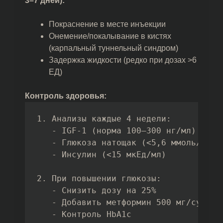
3–7 дней):
Покраснение в месте инъекции
Онемение/покалывание в кистях
(карпальный туннельный синдром)
Задержка жидкости (редко при дозах >6
ЕД)
Контроль здоровья:
1. Анализы каждые 4 недели:
   - IGF-1 (норма 100–300 нг/мл)
   - Глюкоза натощак (<5,6 ммоль/л)
   - Инсулин (<15 мкЕд/мл)
2. При повышении глюкозы:
   - Снизить дозу на 25%
   - Добавить метформин 500 мг/сутки
   - Контроль HbA1c