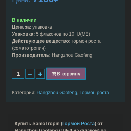
основе
опроса
пользователей
В наличии
Цена за:
упаковка
Упаковка:
5 флаконов по 10 IU(ME)
Действующее вещество:
гормон роста
(соматотропин)
Производитель:
Hangzhou Gaofeng
В корзину
Категории:
Hangzhou Gaofeng
,
Гормон роста
Купить SamoTropin (
Гормон Роста
) от
Hangzhou Gaofeng (10ЕД на флакон) по