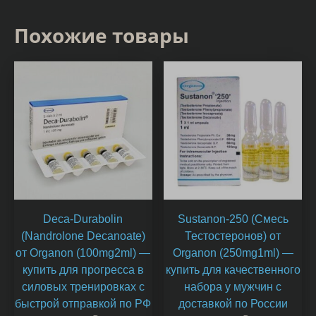
Похожие товары
Deca-Durabolin
Sustanon-250 (Смесь
(Nandrolone Decanoate)
Тестостеронов) от
от Organon (100mg2ml) —
Organon (250mg1ml) —
купить для прогресса в
купить для качественного
силовых тренировках с
набора у мужчин с
быстрой отправкой по РФ
доставкой по России