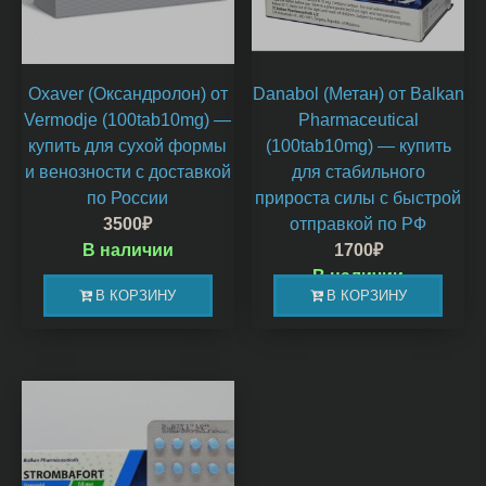
Oxaver (Оксандролон) от
Danabol (Метан) от Balkan
Vermodje (100tab10mg) —
Pharmaceutical
купить для сухой формы
(100tab10mg) — купить
и венозности с доставкой
для стабильного
по России
прироста силы с быстрой
3500
₽
отправкой по РФ
В наличии
1700
₽
В наличии
В КОРЗИНУ
В КОРЗИНУ