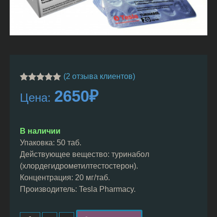
(
2
отзыва клиентов)
Рейтинг
1
2650
₽
Цена:
5.00
из 5 на
основе
опроса
пользователя
В наличии
Упаковка: 50 таб.
Действующее вещество: туринабол
(хлордегидрометилтестостерон).
Концентрация: 20 мг/таб.
Производитель: Tesla Pharmacy.