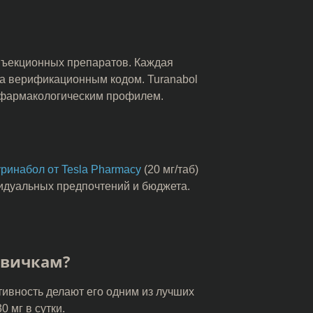
нъекционных препаратов. Каждая
на верификационным кодом. Turanabol
м фармакологическим профилем.
уринабол от Tesla Pharmacy
(20 мг/таб)
видуальных предпочтений и бюджета.
овичкам?
тивность делают его одним из лучших
 мг в сутки.