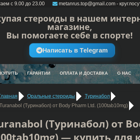
аем c 9.00 до 23.00
metanrus.top@gmail.com
- круглосу
упая стероиды в нашем интерн
магазине,
Вы помогаете себе в спорте!
Написать в Telegram
 КУПИТЬ
ГАРАНТИИ
ОПЛАТА И ДОСТАВКА
О НАС
Главная
Оральные стероиды
Туринабол
Turanabol (Туринабол) от Body Pharm Ltd. (100tab10mg)
uranabol (Туринабол) от Bo
100tab10mg) — купить для 