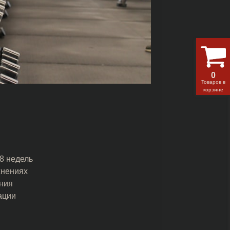
0
Товаров в
корзине
–8 недель
жнениях
ния
ации