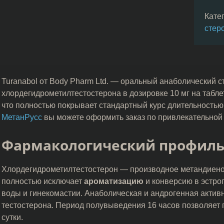
Кате
стер
Turanabol от Body Pharm Ltd. — оральный анаболический с
хлордегидрометилтестостерона в дозировке 10 мг на таблет
что полностью покрывает стандартный курс длительностью 
МетанРусс
вы можете оформить заказ по привлекательной 
Фармакологический профил
Хлордегидрометилтестостерон — производное метандиенон
полностью исключает
ароматизацию
и конверсию в эстрог
воды и гинекомастии. Анаболическая и андрогенная актив
тестостерона. Период полувыведения 16 часов позволяет 
сутки.