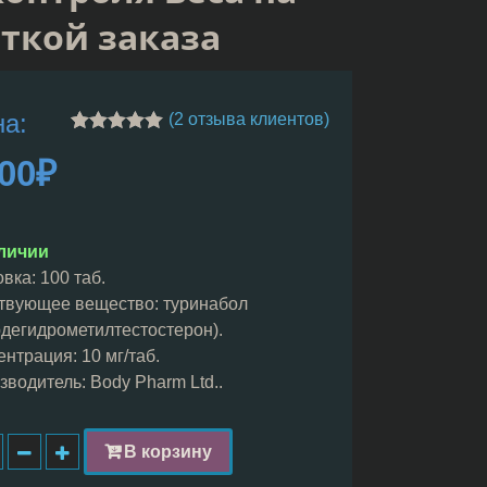
откой заказа
а:
(
2
отзыва клиентов)
Рейтинг
1
00
₽
5.00
из 5 на
основе
опроса
пользователя
личии
вка: 100 таб.
твующее вещество: туринабол
рдегидрометилтестостерон).
ентрация: 10 мг/таб.
зводитель: Body Pharm Ltd..
В корзину