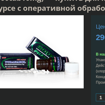
урсе с оперативной обраб
Цен
29
В на
Упако
Дейс
(хло
Конц
Прои